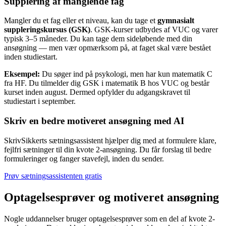
Supplering af manglende fag
Mangler du et fag eller et niveau, kan du tage et
gymnasialt
suppleringskursus (GSK)
. GSK-kurser udbydes af VUC og varer
typisk 3–5 måneder. Du kan tage dem sideløbende med din
ansøgning — men vær opmærksom på, at faget skal være bestået
inden studiestart.
Eksempel:
Du søger ind på psykologi, men har kun matematik C
fra HF. Du tilmelder dig GSK i matematik B hos VUC og består
kurset inden august. Dermed opfylder du adgangskravet til
studiestart i september.
Skriv en bedre motiveret ansøgning med AI
SkrivSikkerts sætningsassistent hjælper dig med at formulere klare,
fejlfri sætninger til din kvote 2-ansøgning. Du får forslag til bedre
formuleringer og fanger stavefejl, inden du sender.
Prøv sætningsassistenten gratis
Optagelsesprøver og motiveret ansøgning
Nogle uddannelser bruger optagelsesprøver som en del af kvote 2-