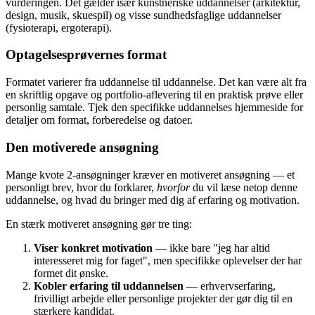
vurderingen. Det gælder især kunstneriske uddannelser (arkitektur,
design, musik, skuespil) og visse sundhedsfaglige uddannelser
(fysioterapi, ergoterapi).
Optagelsesprøvernes format
Formatet varierer fra uddannelse til uddannelse. Det kan være alt fra
en skriftlig opgave og portfolio-aflevering til en praktisk prøve eller
personlig samtale. Tjek den specifikke uddannelses hjemmeside for
detaljer om format, forberedelse og datoer.
Den motiverede ansøgning
Mange kvote 2-ansøgninger kræver en motiveret ansøgning — et
personligt brev, hvor du forklarer,
hvorfor
du vil læse netop denne
uddannelse, og hvad du bringer med dig af erfaring og motivation.
En stærk motiveret ansøgning gør tre ting:
Viser konkret motivation
— ikke bare "jeg har altid
interesseret mig for faget", men specifikke oplevelser der har
formet dit ønske.
Kobler erfaring til uddannelsen
— erhvervserfaring,
frivilligt arbejde eller personlige projekter der gør dig til en
stærkere kandidat.