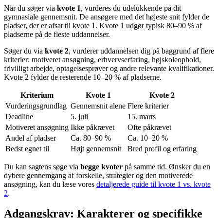
Når du søger via
kvote 1
, vurderes du udelukkende på dit
gymnasiale gennemsnit. De ansøgere med det højeste snit fylder de
pladser, der er afsat til kvote 1. Kvote 1 udgør typisk 80–90 % af
pladserne på de fleste uddannelser.
Søger du via
kvote 2
, vurderer uddannelsen dig på baggrund af flere
kriterier: motiveret ansøgning, erhvervserfaring, højskoleophold,
frivilligt arbejde, optagelsesprøver og andre relevante kvalifikationer.
Kvote 2 fylder de resterende 10–20 % af pladserne.
Kriterium
Kvote 1
Kvote 2
Vurderingsgrundlag
Gennemsnit alene
Flere kriterier
Deadline
5. juli
15. marts
Motiveret ansøgning
Ikke påkrævet
Ofte påkrævet
Andel af pladser
Ca. 80–90 %
Ca. 10–20 %
Bedst egnet til
Højt gennemsnit
Bred profil og erfaring
Du kan sagtens søge via
begge kvoter
på samme tid. Ønsker du en
dybere gennemgang af forskelle, strategier og den motiverede
ansøgning, kan du læse vores
detaljerede guide til kvote 1 vs. kvote
2
.
Adgangskrav: Karakterer og specifikke