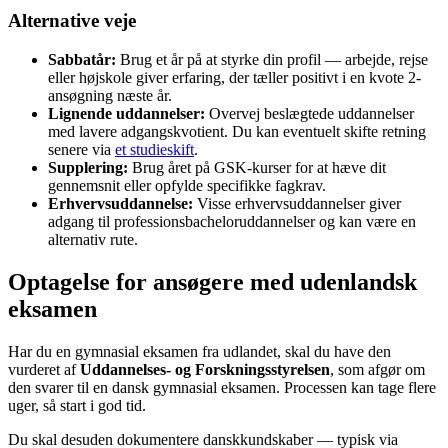
Alternative veje
Sabbatår:
Brug et år på at styrke din profil — arbejde, rejse
eller højskole giver erfaring, der tæller positivt i en kvote 2-
ansøgning næste år.
Lignende uddannelser:
Overvej beslægtede uddannelser
med lavere adgangskvotient. Du kan eventuelt skifte retning
senere via
et studieskift
.
Supplering:
Brug året på GSK-kurser for at hæve dit
gennemsnit eller opfylde specifikke fagkrav.
Erhvervsuddannelse:
Visse erhvervsuddannelser giver
adgang til professionsbacheloruddannelser og kan være en
alternativ rute.
Optagelse for ansøgere med udenlandsk
eksamen
Har du en gymnasial eksamen fra udlandet, skal du have den
vurderet af
Uddannelses- og Forskningsstyrelsen
, som afgør om
den svarer til en dansk gymnasial eksamen. Processen kan tage flere
uger, så start i god tid.
Du skal desuden dokumentere danskkundskaber — typisk via