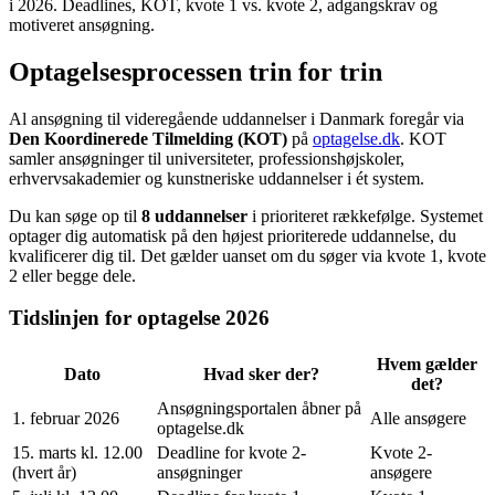
i 2026. Deadlines, KOT, kvote 1 vs. kvote 2, adgangskrav og
motiveret ansøgning.
Optagelsesprocessen trin for trin
Al ansøgning til videregående uddannelser i Danmark foregår via
Den Koordinerede Tilmelding (KOT)
på
optagelse.dk
. KOT
samler ansøgninger til universiteter, professionshøjskoler,
erhvervsakademier og kunstneriske uddannelser i ét system.
Du kan søge op til
8 uddannelser
i prioriteret rækkefølge. Systemet
optager dig automatisk på den højest prioriterede uddannelse, du
kvalificerer dig til. Det gælder uanset om du søger via kvote 1, kvote
2 eller begge dele.
Tidslinjen for optagelse 2026
Hvem gælder
Dato
Hvad sker der?
det?
Ansøgningsportalen åbner på
1. februar 2026
Alle ansøgere
optagelse.dk
15. marts kl. 12.00
Deadline for kvote 2-
Kvote 2-
(hvert år)
ansøgninger
ansøgere