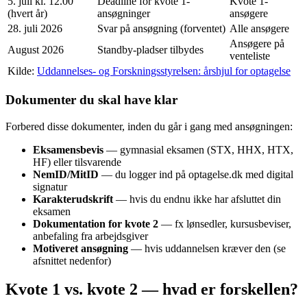
5. juli kl. 12.00
Deadline for kvote 1-
Kvote 1-
(hvert år)
ansøgninger
ansøgere
28. juli 2026
Svar på ansøgning (forventet)
Alle ansøgere
Ansøgere på
August 2026
Standby-pladser tilbydes
venteliste
Kilde:
Uddannelses- og Forskningsstyrelsen: årshjul for optagelse
Dokumenter du skal have klar
Forbered disse dokumenter, inden du går i gang med ansøgningen:
Eksamensbevis
— gymnasial eksamen (STX, HHX, HTX,
HF) eller tilsvarende
NemID/MitID
— du logger ind på optagelse.dk med digital
signatur
Karakterudskrift
— hvis du endnu ikke har afsluttet din
eksamen
Dokumentation for kvote 2
— fx lønsedler, kursusbeviser,
anbefaling fra arbejdsgiver
Motiveret ansøgning
— hvis uddannelsen kræver den (se
afsnittet nedenfor)
Kvote 1 vs. kvote 2 — hvad er forskellen?