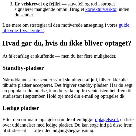
Er velskrevet og fejlfri
— stavefejl og rod i sproget
signalerer manglende omhu. Brug et
korrekturværktøj
inden
du sender.
Læs mere om strategier til den motiverede ansøgning i vores
guide
til kvote 1 vs. kvote 2
.
Hvad gør du, hvis du ikke bliver optaget?
At få et afslag er skuffende — men du har flere muligheder.
Standby-pladser
Når uddannelserne sender svar i slutningen af juli, bliver ikke alle
tilbudte pladser accepteret. Det frigiver standby-pladser. Har du søgt
en populær uddannelse, kan du rykke op fra ventelisten helt frem til
studiestart i september. Hold øje med din e-mail og optagelse.dk.
Ledige pladser
Efter den ordinære optagelsesrunde offentliggør
optagelse.dk
en liste
over uddannelser med ledige pladser. Du kan søge ind på disse frem
til studiestart — ofte uden adgangsbegrænsning.