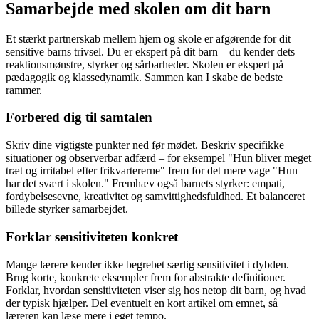
Samarbejde med skolen om dit barn
Et stærkt partnerskab mellem hjem og skole er afgørende for dit
sensitive barns trivsel. Du er ekspert på dit barn – du kender dets
reaktionsmønstre, styrker og sårbarheder. Skolen er ekspert på
pædagogik og klassedynamik. Sammen kan I skabe de bedste
rammer.
Forbered dig til samtalen
Skriv dine vigtigste punkter ned før mødet. Beskriv specifikke
situationer og observerbar adfærd – for eksempel "Hun bliver meget
træt og irritabel efter frikvartererne" frem for det mere vage "Hun
har det svært i skolen." Fremhæv også barnets styrker: empati,
fordybelsesevne, kreativitet og samvittighedsfuldhed. Et balanceret
billede styrker samarbejdet.
Forklar sensitiviteten konkret
Mange lærere kender ikke begrebet særlig sensitivitet i dybden.
Brug korte, konkrete eksempler frem for abstrakte definitioner.
Forklar, hvordan sensitiviteten viser sig hos netop dit barn, og hvad
der typisk hjælper. Del eventuelt en kort artikel om emnet, så
læreren kan læse mere i eget tempo.