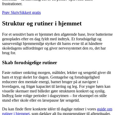
frustrationer.
Prøv SkrivSikkert gratis
Struktur og rutiner i hjemmet
For et sensitivt barn er hjemmet den afgørende base, hvor batterierne
genoplades efter en dag fyldt med indtryk. Et forudsigeligt og
sansevenligt hjemmemiljø styrker dit barns evne til at håndtere
skoledagens udfordringer og giver nervesystemet den ro, det har
brug for.
Skab forudsigelige rutiner
Faste rutiner omkring morgen, måltider, lektier og sengetid giver dit
barn et trygt skelet for dagen. Gentagelse og forudsigelighed
reducerer den mentale energi, barnet bruger på at navigere i
hverdagen, og frigør kapacitet til læring og leg. For yngre børn kan
visuelle skemaer med billeder gøre strukturen konkret og synlig.
Indbyg faste rolige perioder i dagsrytmen – for eksempel en stille
stund efter skole eller en læsepause før sengetid.
Du kan finde flere konkrete idéer til daglige rutiner i vores
guide om
rutiner i hjemmet
, som dækker alt fra morgenrutiner til aftenritualer.