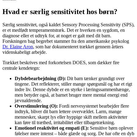
Hvad er særlig sensitivitet hos børn?
Særlig sensitivitet, også kaldet Sensory Processing Sensitivity (SPS),
er et medfødt temperamentstræk. Det er hverken en sygdom, en
diagnose eller et udtryk for, at noget er galt med dit barn.
Forskningen bag begrebet stammer fra den amerikanske psykolog
Dr. Elaine Aron
, som har dokumenteret trækket gennem årtiers
videnskabeligt arbejde.
Trækket beskrives med forkortelsen DOES, som dækker fire
centrale kendetegn:
Dybdebearbejdning (D):
Dit barn tænker grundigt over
tingene. Det reflekterer, stiller mange spørgsmål og har et rigt
indre liv. Denne dybde er en styrke i læringssammenhænge,
men betyder også, at barnet bruger mere mental energi end
jævnaldrende.
Overstimulering (O):
Fordi nervesystemet bearbejder flere
indtryk, bliver dit barn lettere overvældet. Larm, mange
mennesker, skarpt lys eller hyppige skift mellem aktiviteter
kan føre til træthed, irritabilitet eller tilbagetrækning.
Emotionel reaktivitet og empati (E):
Sensitive børn oplever
følelser mere intenst – både glæde og sorg. De har ofte en dyb