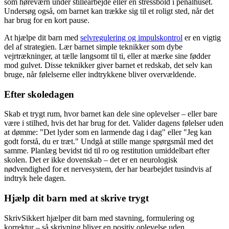
som høreværn under stillearbejde eller en stressbold i penalhuset.
Undersøg også, om barnet kan trække sig til et roligt sted, når det
har brug for en kort pause.
At hjælpe dit barn med
selvregulering og impulskontrol
er en vigtig
del af strategien. Lær barnet simple teknikker som dybe
vejrtrækninger, at tælle langsomt til ti, eller at mærke sine fødder
mod gulvet. Disse teknikker giver barnet et redskab, det selv kan
bruge, når følelserne eller indtrykkene bliver overvældende.
Efter skoledagen
Skab et trygt rum, hvor barnet kan dele sine oplevelser – eller bare
være i stilhed, hvis det har brug for det. Valider dagens følelser uden
at dømme: "Det lyder som en larmende dag i dag" eller "Jeg kan
godt forstå, du er træt." Undgå at stille mange spørgsmål med det
samme. Planlæg bevidst tid til ro og restitution umiddelbart efter
skolen. Det er ikke dovenskab – det er en neurologisk
nødvendighed for et nervesystem, der har bearbejdet tusindvis af
indtryk hele dagen.
Hjælp dit barn med at skrive trygt
SkrivSikkert hjælper dit barn med stavning, formulering og
korrektur – så skrivning bliver en positiv oplevelse uden