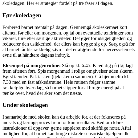
skoledagen. Her er strategier fordelt på tre faser af dagen.
Før skoledagen
Forbered barnet mentalt på dagen. Gennemgå skoleskemaet kort
aftenen før eller om morgenen, og tal om eventuelle ændringer som
vikarer, ture eller særlige aktiviteter. Det øger forudsigeligheden og
reducerer den usikkerhed, der ellers kan bygge sig op. Sørg også for,
at barnet får tilstrækkelig søvn – det er afgørende for nervesystemets
evne til at håndtere dagens indtryk.
Eksempel på morgenrutine:
Stå op kl. 6.45. Klæd dig på (tøj lagt
frem aftenen før). Spis morgenmad i rolige omgivelser uden skærm.
Børst tænder. Pak tasken (tjek skema sammen). Gå hjemmefra kl.
7.30 med en fast afskedsrutine. Hele rutinen følger samme
rækkefølge hver dag, så barnet slipper for at bruge energi på at
tænke over, hvad der sker som det næste.
Under skoledagen
I samarbejde med skolen kan du arbejde for, at der fokuseres på
indsats og læringsproces frem for kun resultater. Bed om klare
instruktioner til opgaver, gerne suppleret med skriftlige noter. Aftal
mulighed for, at barnet kan bruge diskrete sensoriske hjælpemidler