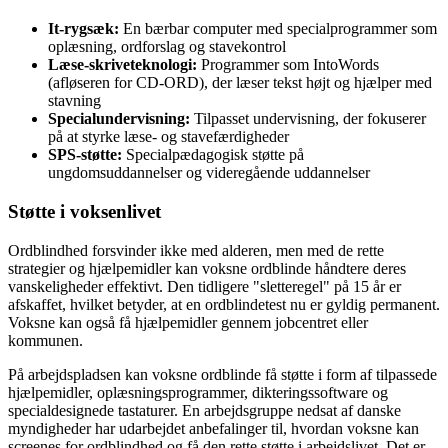
It-rygsæk:
En bærbar computer med specialprogrammer som
oplæsning, ordforslag og stavekontrol
Læse-skriveteknologi:
Programmer som IntoWords
(afløseren for CD-ORD), der læser tekst højt og hjælper med
stavning
Specialundervisning:
Tilpasset undervisning, der fokuserer
på at styrke læse- og stavefærdigheder
SPS-støtte:
Specialpædagogisk støtte på
ungdomsuddannelser og videregående uddannelser
Støtte i voksenlivet
Ordblindhed forsvinder ikke med alderen, men med de rette
strategier og hjælpemidler kan voksne ordblinde håndtere deres
vanskeligheder effektivt. Den tidligere "sletteregel" på 15 år er
afskaffet, hvilket betyder, at en ordblindetest nu er gyldig permanent.
Voksne kan også få hjælpemidler gennem jobcentret eller
kommunen.
På arbejdspladsen kan voksne ordblinde få støtte i form af tilpassede
hjælpemidler, oplæsningsprogrammer, dikteringssoftware og
specialdesignede tastaturer. En arbejdsgruppe nedsat af danske
myndigheder har udarbejdet anbefalinger til, hvordan voksne kan
screenes for ordblindhed og få den rette støtte i arbejdslivet. Det er