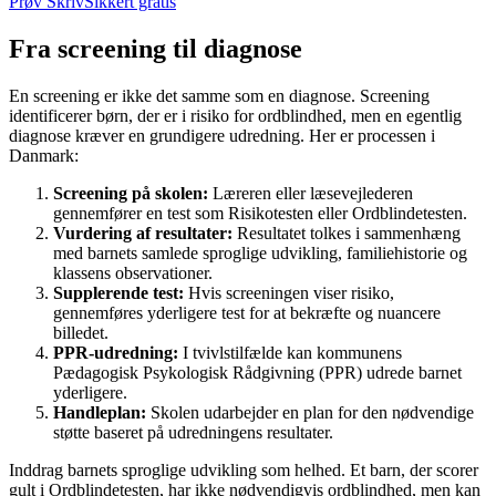
Prøv SkrivSikkert gratis
Fra screening til diagnose
En screening er ikke det samme som en diagnose. Screening
identificerer børn, der er i risiko for ordblindhed, men en egentlig
diagnose kræver en grundigere udredning. Her er processen i
Danmark:
Screening på skolen:
Læreren eller læsevejlederen
gennemfører en test som Risikotesten eller Ordblindetesten.
Vurdering af resultater:
Resultatet tolkes i sammenhæng
med barnets samlede sproglige udvikling, familiehistorie og
klassens observationer.
Supplerende test:
Hvis screeningen viser risiko,
gennemføres yderligere test for at bekræfte og nuancere
billedet.
PPR-udredning:
I tvivlstilfælde kan kommunens
Pædagogisk Psykologisk Rådgivning (PPR) udrede barnet
yderligere.
Handleplan:
Skolen udarbejder en plan for den nødvendige
støtte baseret på udredningens resultater.
Inddrag barnets sproglige udvikling som helhed. Et barn, der scorer
gult i Ordblindetesten, har ikke nødvendigvis ordblindhed, men kan