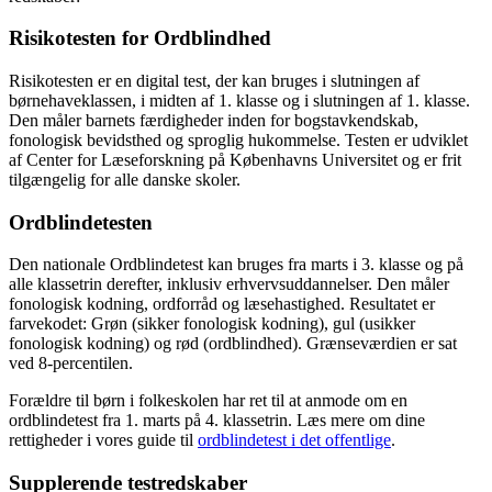
Risikotesten for Ordblindhed
Risikotesten er en digital test, der kan bruges i slutningen af
børnehaveklassen, i midten af 1. klasse og i slutningen af 1. klasse.
Den måler barnets færdigheder inden for bogstavkendskab,
fonologisk bevidsthed og sproglig hukommelse. Testen er udviklet
af Center for Læseforskning på Københavns Universitet og er frit
tilgængelig for alle danske skoler.
Ordblindetesten
Den nationale Ordblindetest kan bruges fra marts i 3. klasse og på
alle klassetrin derefter, inklusiv erhvervsuddannelser. Den måler
fonologisk kodning, ordforråd og læsehastighed. Resultatet er
farvekodet: Grøn (sikker fonologisk kodning), gul (usikker
fonologisk kodning) og rød (ordblindhed). Grænseværdien er sat
ved 8-percentilen.
Forældre til børn i folkeskolen har ret til at anmode om en
ordblindetest fra 1. marts på 4. klassetrin. Læs mere om dine
rettigheder i vores guide til
ordblindetest i det offentlige
.
Supplerende testredskaber