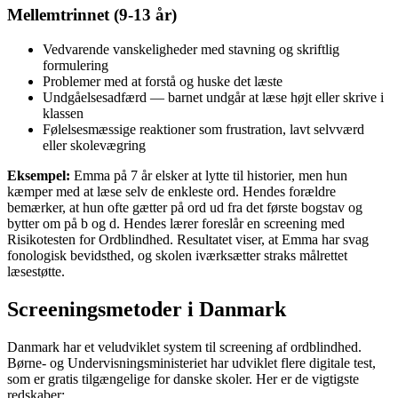
Mellemtrinnet (9-13 år)
Vedvarende vanskeligheder med stavning og skriftlig
formulering
Problemer med at forstå og huske det læste
Undgåelsesadfærd — barnet undgår at læse højt eller skrive i
klassen
Følelsesmæssige reaktioner som frustration, lavt selvværd
eller skolevægring
Eksempel:
Emma på 7 år elsker at lytte til historier, men hun
kæmper med at læse selv de enkleste ord. Hendes forældre
bemærker, at hun ofte gætter på ord ud fra det første bogstav og
bytter om på b og d. Hendes lærer foreslår en screening med
Risikotesten for Ordblindhed. Resultatet viser, at Emma har svag
fonologisk bevidsthed, og skolen iværksætter straks målrettet
læsestøtte.
Screeningsmetoder i Danmark
Danmark har et veludviklet system til screening af ordblindhed.
Børne- og Undervisningsministeriet har udviklet flere digitale test,
som er gratis tilgængelige for danske skoler. Her er de vigtigste
redskaber: