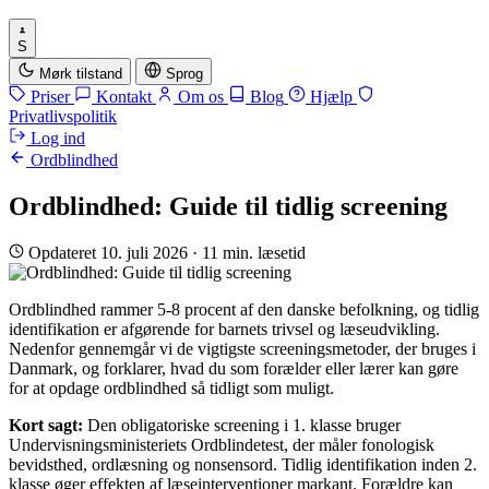
S
Mørk tilstand
Sprog
Priser
Kontakt
Om os
Blog
Hjælp
Privatlivspolitik
Log ind
Ordblindhed
Ordblindhed: Guide til tidlig screening
Opdateret 10. juli 2026
·
11 min. læsetid
Ordblindhed rammer 5-8 procent af den danske befolkning, og tidlig
identifikation er afgørende for barnets trivsel og læseudvikling.
Nedenfor gennemgår vi de vigtigste screeningsmetoder, der bruges i
Danmark, og forklarer, hvad du som forælder eller lærer kan gøre
for at opdage ordblindhed så tidligt som muligt.
Kort sagt:
Den obligatoriske screening i 1. klasse bruger
Undervisningsministeriets Ordblindetest, der måler fonologisk
bevidsthed, ordlæsning og nonsensord. Tidlig identifikation inden 2.
klasse øger effekten af læseinterventioner markant. Forældre kan