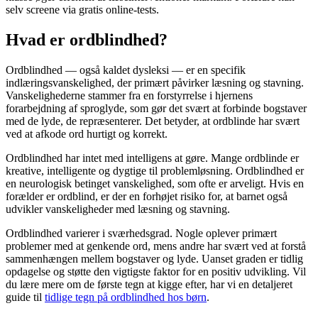
selv screene via gratis online-tests.
Hvad er ordblindhed?
Ordblindhed — også kaldet dysleksi — er en specifik
indlæringsvanskelighed, der primært påvirker læsning og stavning.
Vanskelighederne stammer fra en forstyrrelse i hjernens
forarbejdning af sproglyde, som gør det svært at forbinde bogstaver
med de lyde, de repræsenterer. Det betyder, at ordblinde har svært
ved at afkode ord hurtigt og korrekt.
Ordblindhed har intet med intelligens at gøre. Mange ordblinde er
kreative, intelligente og dygtige til problemløsning. Ordblindhed er
en neurologisk betinget vanskelighed, som ofte er arveligt. Hvis en
forælder er ordblind, er der en forhøjet risiko for, at barnet også
udvikler vanskeligheder med læsning og stavning.
Ordblindhed varierer i sværhedsgrad. Nogle oplever primært
problemer med at genkende ord, mens andre har svært ved at forstå
sammenhængen mellem bogstaver og lyde. Uanset graden er tidlig
opdagelse og støtte den vigtigste faktor for en positiv udvikling. Vil
du lære mere om de første tegn at kigge efter, har vi en detaljeret
guide til
tidlige tegn på ordblindhed hos børn
.