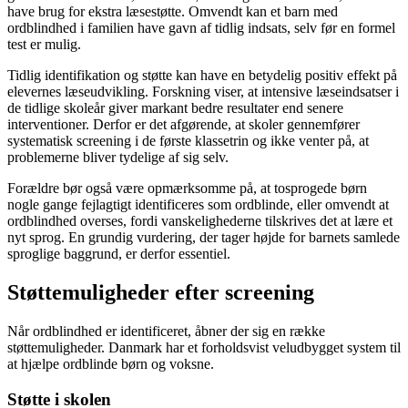
have brug for ekstra læsestøtte. Omvendt kan et barn med
ordblindhed i familien have gavn af tidlig indsats, selv før en formel
test er mulig.
Tidlig identifikation og støtte kan have en betydelig positiv effekt på
elevernes læseudvikling. Forskning viser, at intensive læseindsatser i
de tidlige skoleår giver markant bedre resultater end senere
interventioner. Derfor er det afgørende, at skoler gennemfører
systematisk screening i de første klassetrin og ikke venter på, at
problemerne bliver tydelige af sig selv.
Forældre bør også være opmærksomme på, at tosprogede børn
nogle gange fejlagtigt identificeres som ordblinde, eller omvendt at
ordblindhed overses, fordi vanskelighederne tilskrives det at lære et
nyt sprog. En grundig vurdering, der tager højde for barnets samlede
sproglige baggrund, er derfor essentiel.
Støttemuligheder efter screening
Når ordblindhed er identificeret, åbner der sig en række
støttemuligheder. Danmark har et forholdsvist veludbygget system til
at hjælpe ordblinde børn og voksne.
Støtte i skolen