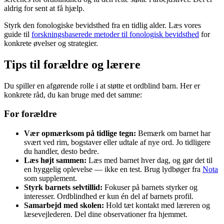
aldrig for sent at få hjælp.
Styrk den fonologiske bevidsthed fra en tidlig alder. Læs vores
guide til
forskningsbaserede metoder til fonologisk bevidsthed
for
konkrete øvelser og strategier.
Tips til forældre og lærere
Du spiller en afgørende rolle i at støtte et ordblind barn. Her er
konkrete råd, du kan bruge med det samme:
For forældre
Vær opmærksom på tidlige tegn:
Bemærk om barnet har
svært ved rim, bogstaver eller udtale af nye ord. Jo tidligere
du handler, desto bedre.
Læs højt sammen:
Læs med barnet hver dag, og gør det til
en hyggelig oplevelse — ikke en test. Brug lydbøger fra
Nota
som supplement.
Styrk barnets selvtillid:
Fokuser på barnets styrker og
interesser. Ordblindhed er kun én del af barnets profil.
Samarbejd med skolen:
Hold tæt kontakt med læreren og
læsevejlederen. Del dine observationer fra hjemmet.