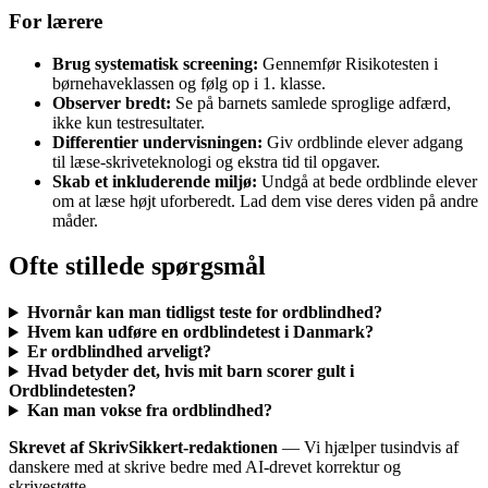
For lærere
Brug systematisk screening:
Gennemfør Risikotesten i
børnehaveklassen og følg op i 1. klasse.
Observer bredt:
Se på barnets samlede sproglige adfærd,
ikke kun testresultater.
Differentier undervisningen:
Giv ordblinde elever adgang
til læse-skriveteknologi og ekstra tid til opgaver.
Skab et inkluderende miljø:
Undgå at bede ordblinde elever
om at læse højt uforberedt. Lad dem vise deres viden på andre
måder.
Ofte stillede spørgsmål
Hvornår kan man tidligst teste for ordblindhed?
Hvem kan udføre en ordblindetest i Danmark?
Er ordblindhed arveligt?
Hvad betyder det, hvis mit barn scorer gult i
Ordblindetesten?
Kan man vokse fra ordblindhed?
Skrevet af SkrivSikkert-redaktionen
— Vi hjælper tusindvis af
danskere med at skrive bedre med AI-drevet korrektur og
skrivestøtte.