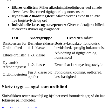
Elbros ordlister:
Måler afkodningsfærdigheder ved at lade
eleven læse lister med rigtige ord og nonsensord
Dynamisk Afkodningstest:
Måler elevens evne til at lære
nye bogstavlyde og ord
Individuelle læse- og staveprøver:
Giver et detaljeret billede
af elevens styrker og svagheder
Test
Aldersgruppe
Hvad den måler
Risikotesten for
Børnehaveklasse
Bogstavkendskab, fonologisk
Ordblindhed
til 1. klasse
bevidsthed, sproglig hukommelse
Afkodning af rigtige ord og
Elbros ordlister
1.-3. klasse
nonsensord
Dynamisk
1.-2. klasse
Evne til at lære nye bogstavlyde
Afkodningstest
Fra 3. klasse og
Fonologisk kodning, ordforråd,
Ordblindetesten
opefter
læsehastighed
Skriv trygt — også som ordblind
SkrivSikkert retter stavefejl og hjælper med formuleringer, så du kan
fokusere på indholdet.