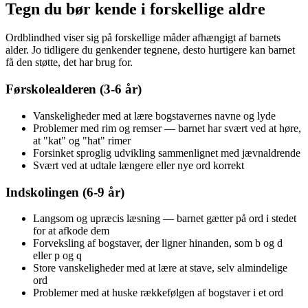
Tegn du bør kende i forskellige aldre
Ordblindhed viser sig på forskellige måder afhængigt af barnets
alder. Jo tidligere du genkender tegnene, desto hurtigere kan barnet
få den støtte, det har brug for.
Førskolealderen (3-6 år)
Vanskeligheder med at lære bogstavernes navne og lyde
Problemer med rim og remser — barnet har svært ved at høre,
at "kat" og "hat" rimer
Forsinket sproglig udvikling sammenlignet med jævnaldrende
Svært ved at udtale længere eller nye ord korrekt
Indskolingen (6-9 år)
Langsom og upræcis læsning — barnet gætter på ord i stedet
for at afkode dem
Forveksling af bogstaver, der ligner hinanden, som b og d
eller p og q
Store vanskeligheder med at lære at stave, selv almindelige
ord
Problemer med at huske rækkefølgen af bogstaver i et ord