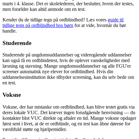
marts i 4. klasse. Det er skolelederen, der beslutter, hvem der testes,
men forældre kan altid anmode om en test.
Kender du de tidlige tegn på ordblindhed? Læs vores
guide til
tidlige tegn på ordblindhed hos børn
for at vide, hvornår du bør
handle.
Studerende
Studerende på ungdomsuddannelser og videregående uddannelser
kan også få en ordblindetest, hvis de oplever vanskeligheder med
læsning og stavning. Mange ungdomsuddannelser og alle FGU'er
screener automatisk nye elever for ordblindhed. Hvis din
uddannelsesinstitution ikke tilbyder screening, kan du selv bede om
en test.
Voksne
Voksne, der har mistanke om ordblindhed, kan blive testet gratis via
deres lokale VUC. Det kræver ingen forudgående henvisning — du
kontakter blot VUC direkte og aftaler en tid. Mange voksne opdager
først sent i livet, at de er ordblinde, og en test kan åbne dørene for
værdifuld støtte og hjælpemidler.