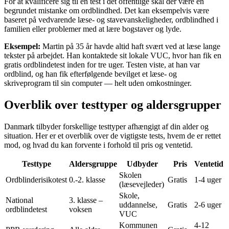
For at kvalificere sig til en test i det offentlige skal der være en
begrundet mistanke om ordblindhed. Det kan eksempelvis være
baseret på vedvarende læse- og stavevanskeligheder, ordblindhed i
familien eller problemer med at lære bogstaver og lyde.
Eksempel:
Martin på 35 år havde altid haft svært ved at læse lange
tekster på arbejdet. Han kontaktede sit lokale VUC, hvor han fik en
gratis ordblindetest inden for tre uger. Testen viste, at han var
ordblind, og han fik efterfølgende bevilget et læse- og
skriveprogram til sin computer — helt uden omkostninger.
Overblik over testtyper og aldersgrupper
Danmark tilbyder forskellige testtyper afhængigt af din alder og
situation. Her er et overblik over de vigtigste tests, hvem de er rettet
mod, og hvad du kan forvente i forhold til pris og ventetid.
Testtype
Aldersgruppe
Udbyder
Pris
Ventetid
Skolen
Ordblinderisikotest
0.-2. klasse
Gratis
1-4 uger
(læsevejleder)
Skole,
National
3. klasse –
uddannelse,
Gratis
2-6 uger
ordblindetest
voksen
VUC
Kommunen
4-12