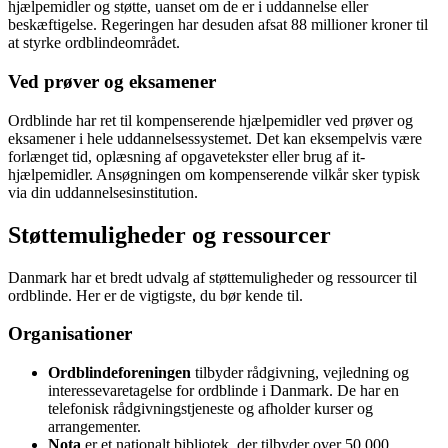
hjælpemidler og støtte, uanset om de er i uddannelse eller
beskæftigelse. Regeringen har desuden afsat 88 millioner kroner til
at styrke ordblindeområdet.
Ved prøver og eksamener
Ordblinde har ret til kompenserende hjælpemidler ved prøver og
eksamener i hele uddannelsessystemet. Det kan eksempelvis være
forlænget tid, oplæsning af opgavetekster eller brug af it-
hjælpemidler. Ansøgningen om kompenserende vilkår sker typisk
via din uddannelsesinstitution.
Støttemuligheder og ressourcer
Danmark har et bredt udvalg af støttemuligheder og ressourcer til
ordblinde. Her er de vigtigste, du bør kende til.
Organisationer
Ordblindeforeningen
tilbyder rådgivning, vejledning og
interessevaretagelse for ordblinde i Danmark. De har en
telefonisk rådgivningstjeneste og afholder kurser og
arrangementer.
Nota
er et nationalt bibliotek, der tilbyder over 50.000