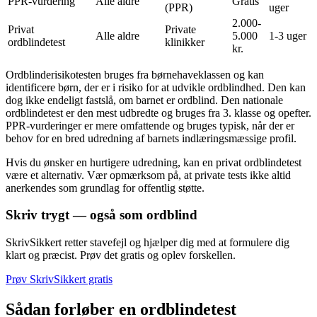
PPR-vurdering
Alle aldre
Gratis
(PPR)
uger
2.000-
Privat
Private
Alle aldre
5.000
1-3 uger
ordblindetest
klinikker
kr.
Ordblinderisikotesten bruges fra børnehaveklassen og kan
identificere børn, der er i risiko for at udvikle ordblindhed. Den kan
dog ikke endeligt fastslå, om barnet er ordblind. Den nationale
ordblindetest er den mest udbredte og bruges fra 3. klasse og opefter.
PPR-vurderinger er mere omfattende og bruges typisk, når der er
behov for en bred udredning af barnets indlæringsmæssige profil.
Hvis du ønsker en hurtigere udredning, kan en privat ordblindetest
være et alternativ. Vær opmærksom på, at private tests ikke altid
anerkendes som grundlag for offentlig støtte.
Skriv trygt — også som ordblind
SkrivSikkert retter stavefejl og hjælper dig med at formulere dig
klart og præcist. Prøv det gratis og oplev forskellen.
Prøv SkrivSikkert gratis
Sådan forløber en ordblindetest