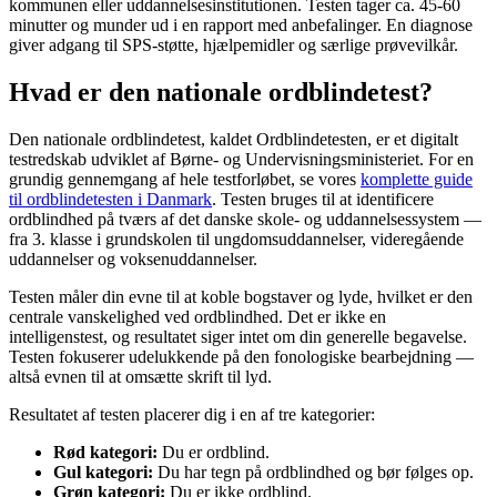
kommunen eller uddannelsesinstitutionen. Testen tager ca. 45-60
minutter og munder ud i en rapport med anbefalinger. En diagnose
giver adgang til SPS-støtte, hjælpemidler og særlige prøvevilkår.
Hvad er den nationale ordblindetest?
Den nationale ordblindetest, kaldet Ordblindetesten, er et digitalt
testredskab udviklet af Børne- og Undervisningsministeriet. For en
grundig gennemgang af hele testforløbet, se vores
komplette guide
til ordblindetesten i Danmark
. Testen bruges til at identificere
ordblindhed på tværs af det danske skole- og uddannelsessystem —
fra 3. klasse i grundskolen til ungdomsuddannelser, videregående
uddannelser og voksenuddannelser.
Testen måler din evne til at koble bogstaver og lyde, hvilket er den
centrale vanskelighed ved ordblindhed. Det er ikke en
intelligenstest, og resultatet siger intet om din generelle begavelse.
Testen fokuserer udelukkende på den fonologiske bearbejdning —
altså evnen til at omsætte skrift til lyd.
Resultatet af testen placerer dig i en af tre kategorier:
Rød kategori:
Du er ordblind.
Gul kategori:
Du har tegn på ordblindhed og bør følges op.
Grøn kategori:
Du er ikke ordblind.