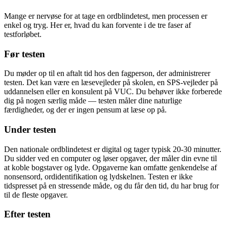
Mange er nervøse for at tage en ordblindetest, men processen er
enkel og tryg. Her er, hvad du kan forvente i de tre faser af
testforløbet.
Før testen
Du møder op til en aftalt tid hos den fagperson, der administrerer
testen. Det kan være en læsevejleder på skolen, en SPS-vejleder på
uddannelsen eller en konsulent på VUC. Du behøver ikke forberede
dig på nogen særlig måde — testen måler dine naturlige
færdigheder, og der er ingen pensum at læse op på.
Under testen
Den nationale ordblindetest er digital og tager typisk 20-30 minutter.
Du sidder ved en computer og løser opgaver, der måler din evne til
at koble bogstaver og lyde. Opgaverne kan omfatte genkendelse af
nonsensord, ordidentifikation og lydskelnen. Testen er ikke
tidspresset på en stressende måde, og du får den tid, du har brug for
til de fleste opgaver.
Efter testen