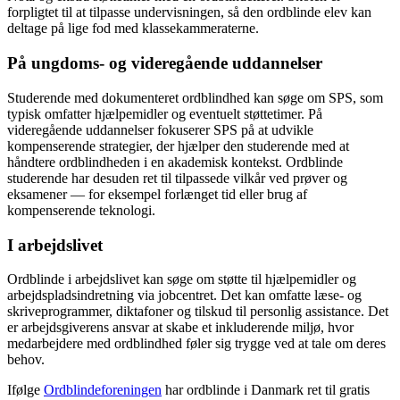
forpligtet til at tilpasse undervisningen, så den ordblinde elev kan
deltage på lige fod med klassekammeraterne.
På ungdoms- og videregående uddannelser
Studerende med dokumenteret ordblindhed kan søge om SPS, som
typisk omfatter hjælpemidler og eventuelt støttetimer. På
videregående uddannelser fokuserer SPS på at udvikle
kompenserende strategier, der hjælper den studerende med at
håndtere ordblindheden i en akademisk kontekst. Ordblinde
studerende har desuden ret til tilpassede vilkår ved prøver og
eksamener — for eksempel forlænget tid eller brug af
kompenserende teknologi.
I arbejdslivet
Ordblinde i arbejdslivet kan søge om støtte til hjælpemidler og
arbejdspladsindretning via jobcentret. Det kan omfatte læse- og
skriveprogrammer, diktafoner og tilskud til personlig assistance. Det
er arbejdsgiverens ansvar at skabe et inkluderende miljø, hvor
medarbejdere med ordblindhed føler sig trygge ved at tale om deres
behov.
Ifølge
Ordblindeforeningen
har ordblinde i Danmark ret til gratis