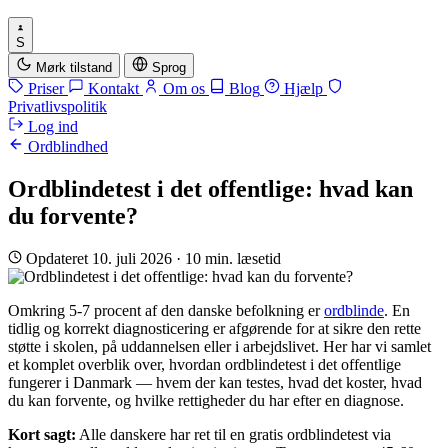
S
Mørk tilstand
Sprog
Priser
Kontakt
Om os
Blog
Hjælp
Privatlivspolitik
Log ind
Ordblindhed
Ordblindetest i det offentlige: hvad kan
du forvente?
Opdateret 10. juli 2026
·
10 min. læsetid
Omkring 5-7 procent af den danske befolkning er
ordblinde
. En
tidlig og korrekt diagnosticering er afgørende for at sikre den rette
støtte i skolen, på uddannelsen eller i arbejdslivet. Her har vi samlet
et komplet overblik over, hvordan ordblindetest i det offentlige
fungerer i Danmark — hvem der kan testes, hvad det koster, hvad
du kan forvente, og hvilke rettigheder du har efter en diagnose.
Kort sagt:
Alle danskere har ret til en gratis ordblindetest via