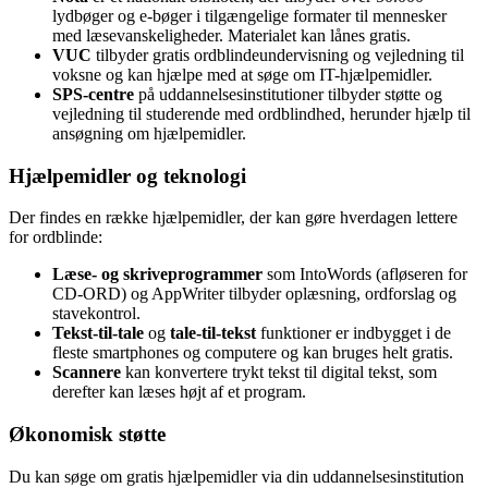
lydbøger og e-bøger i tilgængelige formater til mennesker
med læsevanskeligheder. Materialet kan lånes gratis.
VUC
tilbyder gratis ordblindeundervisning og vejledning til
voksne og kan hjælpe med at søge om IT-hjælpemidler.
SPS-centre
på uddannelsesinstitutioner tilbyder støtte og
vejledning til studerende med ordblindhed, herunder hjælp til
ansøgning om hjælpemidler.
Hjælpemidler og teknologi
Der findes en række hjælpemidler, der kan gøre hverdagen lettere
for ordblinde:
Læse- og skriveprogrammer
som IntoWords (afløseren for
CD-ORD) og AppWriter tilbyder oplæsning, ordforslag og
stavekontrol.
Tekst-til-tale
og
tale-til-tekst
funktioner er indbygget i de
fleste smartphones og computere og kan bruges helt gratis.
Scannere
kan konvertere trykt tekst til digital tekst, som
derefter kan læses højt af et program.
Økonomisk støtte
Du kan søge om gratis hjælpemidler via din uddannelsesinstitution