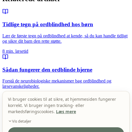
Tidlige tegn på ordblindhed hos børn
Lær de første tegn på ordblindhed at kende, så du kan handle tidligt
og sikre dit barn den rette støtte.
8 min. læsetid
Sådan fungerer den ordblinde hjerne
Forstå de neurobiologiske mekanismer bag ordblindhed og
læsevanskeligheder.
9 min. læsetid
Vi bruger cookies til at sikre, at hjemmesiden fungerer
korrekt. Vi bruger ingen tracking- eller
markedsføringscookies.
Læs mere
Dine rettigheder og støttemuligheder som ordblind
Vis detaljer
Komplet overblik over rettigheder og støttemuligheder for ordblinde
i Danmark.