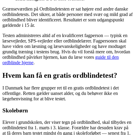
Grænseværdien på Ordblindetesten er sat højere end andre danske
ordblindetests. Det sikrer, at både personer med svær og mild grad af
ordblindhed bliver identificeret. Resultatet er som udgangspunkt
gældende i 15 år.
Testen administreres altid af en kvalificeret fagperson — typisk en
læsevejleder, SPS-vejleder eller ordblindelærer. Fagpersonen skal
have viden om læsning og læsevanskeligheder og have modtaget
grundig træning i testens brug. Hvis du vil forstå mere om, hvordan
ordblindhed påvirker hjernen, kan du læse vores
guide til den
ordblinde hjerne
.
Hvem kan få en gratis ordblindetest?
I Danmark har flere grupper ret til en gratis ordblindetest i det
offentlige. Retten gælder uanset alder, og du behøver ikke en
lægehenvisning for at blive testet.
Skolebørn
Elever i grundskolen, der viser tegn på ordblindhed, skal tilbydes en
ordblindetest fra 1. marts i 3. klasse. Forældre har desuden krav på
at få deres barn testet mindst én gang i skoleforløbet — senest fra 1.