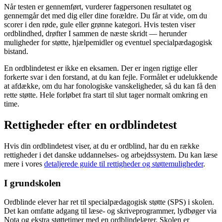
Når testen er gennemført, vurderer fagpersonen resultatet og
gennemgår det med dig eller dine forældre. Du får at vide, om du
scorer i den røde, gule eller grønne kategori. Hvis testen viser
ordblindhed, drøfter I sammen de næste skridt — herunder
muligheder for støtte, hjælpemidler og eventuel specialpædagogisk
bistand.
En ordblindetest er ikke en eksamen. Der er ingen rigtige eller
forkerte svar i den forstand, at du kan fejle. Formålet er udelukkende
at afdække, om du har fonologiske vanskeligheder, så du kan få den
rette støtte. Hele forløbet fra start til slut tager normalt omkring en
time.
Rettigheder efter en ordblindetest
Hvis din ordblindetest viser, at du er ordblind, har du en række
rettigheder i det danske uddannelses- og arbejdssystem. Du kan læse
mere i vores
detaljerede guide til rettigheder og støttemuligheder
.
I grundskolen
Ordblinde elever har ret til specialpædagogisk støtte (SPS) i skolen.
Det kan omfatte adgang til læse- og skriveprogrammer, lydbøger via
Nota og ekstra støttetimer med en ordblindelærer. Skolen er