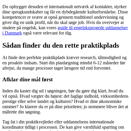
Du opbygger desuden et internationalt netværk af kontakter, styrker
dine sprogkundskaber og får en dybdegående kulturforståelse. Disse
kompetencer er svære at opnå gennem traditionel undervisning og
giver dig en unik profil, når du skal søge job. Hvis du overvejer at
studere på engelsk, kan vores
guide til engelsksprogede uddannelser
i Danmark
også være relevant for dig.
Sådan finder du den rette praktikplads
At finde den perfekte praktikplads kræver research, tålmodighed og
en proaktiv indsats. Start din planlægning mindst 6-12 måneder før
afrejse, da mange processer tager længere tid end forventet.
Afklar dine mål først
Inden du kaster dig ud i søgningen, bør du gøre dig klart, hvad du
vil opnå. Hvad vægter du højest: det faglige indhold, virksomhedens
prestige eller selve landet og kulturen? Hvad er dine økonomiske
rammer? Jo klarere du er på dine prioriteter, jo nemmere bliver det at
målrette din søgning.
Tag fat i din praktikvejleder eller uddannelsens internationale
koordinator tidligt i processen. De kan give værdifuld sparring om