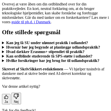
Overvej at være åben om din ordblindhed over for din
praktikvejleder. En kort, neutral forklaring om, at du bruger
teknologiske hjælpemidler, kan skabe forståelse og forebygge
misforståelser. Går du med tanker om en forskerkarriere? Læs mere i
vores
guide til ph.d. i Danmark
.
Ofte stillede spørgsmål
Kan jeg få SU under ulønnet praktik i udlandet?
Hvornår bør jeg begynde at planlægge udlandspraktik?
Hvad dækker Erasmus+ stipendiet til praktik?
Kan ordblinde studerende få SPS-støtte i udlandet?
Hvilke forsikringer har jeg brug for til udlandspraktik?
Skrevet af SkrivSikkert-redaktionen
— Vi hjælper tusindvis af
danskere med at skrive bedre med AI-drevet korrektur og
skrivestøtte.
Var denne artikel nyttig?
Ja
Nej
Tak for din feedback!