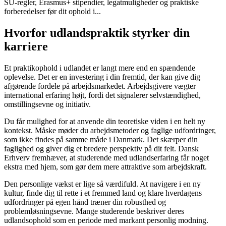
SU-regler, Erasmus+ stipendier, legatmuligheder og praktiske
forberedelser før dit ophold i...
Hvorfor udlandspraktik styrker din
karriere
Et praktikophold i udlandet er langt mere end en spændende
oplevelse. Det er en investering i din fremtid, der kan give dig
afgørende fordele på arbejdsmarkedet. Arbejdsgivere vægter
international erfaring højt, fordi det signalerer selvstændighed,
omstillingsevne og initiativ.
Du får mulighed for at anvende din teoretiske viden i en helt ny
kontekst. Måske møder du arbejdsmetoder og faglige udfordringer,
som ikke findes på samme måde i Danmark. Det skærper din
faglighed og giver dig et bredere perspektiv på dit felt. Dansk
Erhverv fremhæver, at studerende med udlandserfaring får noget
ekstra med hjem, som gør dem mere attraktive som arbejdskraft.
Den personlige vækst er lige så værdifuld. At navigere i en ny
kultur, finde dig til rette i et fremmed land og klare hverdagens
udfordringer på egen hånd træner din robusthed og
problemløsningsevne. Mange studerende beskriver deres
udlandsophold som en periode med markant personlig modning.