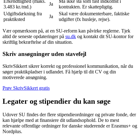
Erkendtlighed (maks.
Må ikke stå som fast indkomst i
Ja
3.483 kr./md.)
kontrakten. Er skattepligtig.
Udgiftsdækning fra
Skal være dokumenterbare, faktiske
Ja
praktiksted
udgifter (fx husleje, rejse).
Vær opmærksom på, at en SU-reform kan påvirke reglerne. Tjek
altid de seneste opdateringer på
su.dk
og kontakt dit SU-kontor for
skriftlig bekræftelse af din situation.
Skriv ansøgninger uden stavefejl
SkrivSikkert sikrer korrekt og professionel kommunikation, når du
søger praktikpladser i udlandet. Få hjælp til dit CV og din
motiverede ansøgning.
Prøv SkrivSikkert gratis
Legater og stipendier du kan søge
Udover SU findes der flere stipendieordninger og private fonde, der
kan hjælpe med at finansiere dit udlandsophold. De to mest
relevante offentlige ordninger for danske studerende er Erasmus+ og
Nordplus.