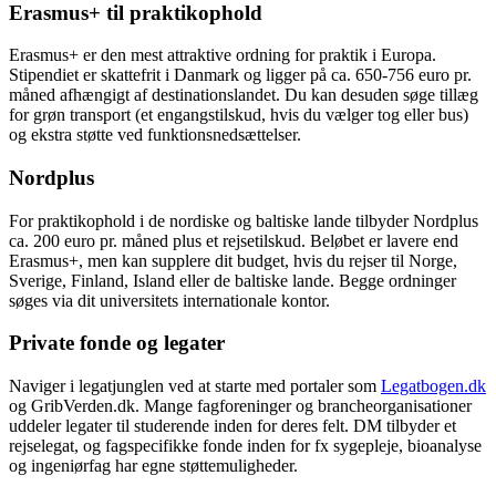
Erasmus+ til praktikophold
Erasmus+ er den mest attraktive ordning for praktik i Europa.
Stipendiet er skattefrit i Danmark og ligger på ca. 650-756 euro pr.
måned afhængigt af destinationslandet. Du kan desuden søge tillæg
for grøn transport (et engangstilskud, hvis du vælger tog eller bus)
og ekstra støtte ved funktionsnedsættelser.
Nordplus
For praktikophold i de nordiske og baltiske lande tilbyder Nordplus
ca. 200 euro pr. måned plus et rejsetilskud. Beløbet er lavere end
Erasmus+, men kan supplere dit budget, hvis du rejser til Norge,
Sverige, Finland, Island eller de baltiske lande. Begge ordninger
søges via dit universitets internationale kontor.
Private fonde og legater
Naviger i legatjunglen ved at starte med portaler som
Legatbogen.dk
og GribVerden.dk. Mange fagforeninger og brancheorganisationer
uddeler legater til studerende inden for deres felt. DM tilbyder et
rejselegat, og fagspecifikke fonde inden for fx sygepleje, bioanalyse
og ingeniørfag har egne støttemuligheder.