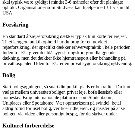
skal typisk være gyldigt i mindst 3-6 måneder efter dit planlagte
ophold. Organisationer som Studysea kan hjælpe med J-1 visum til
USA.
Forsikring
En standard årsrejseforsikring dækker typisk kun korte ferierejser.
Til et længere praktikophold har du brug for en udvidet
rejseforsikring, der specifikt dækker erhvervspraktik i hele perioden.
Inden for EU giver det blå sygesikringskort grundlæggende
dækning, men det dækker ikke hjemtransport eller behandling på
privathospitaler. Uden for EU er en privat sygeforsikring nødvendig.
Bolig
Start boligsøgningen, så snart din praktikplads er bekræftet. Du kan
vælge mellem universitetsboliger, privat leje, bofællesskab eller
homestay. Brug internationale platforme som Student.com,
Uniplaces eller Spotahome. Vær opmærksom på svindel: betal
aldrig forud for uset bolig, verificer udlejeren, og insister på at se
boligen via video eller personligt besøg, før du skriver under.
Kulturel forberedelse