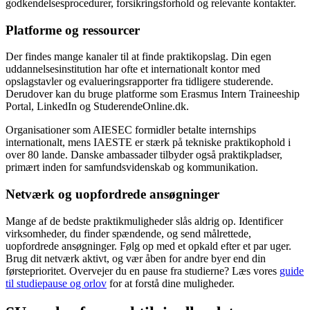
godkendelsesprocedurer, forsikringsforhold og relevante kontakter.
Platforme og ressourcer
Der findes mange kanaler til at finde praktikopslag. Din egen
uddannelsesinstitution har ofte et internationalt kontor med
opslagstavler og evalueringsrapporter fra tidligere studerende.
Derudover kan du bruge platforme som Erasmus Intern Traineeship
Portal, LinkedIn og StuderendeOnline.dk.
Organisationer som AIESEC formidler betalte internships
internationalt, mens IAESTE er stærk på tekniske praktikophold i
over 80 lande. Danske ambassader tilbyder også praktikpladser,
primært inden for samfundsvidenskab og kommunikation.
Netværk og uopfordrede ansøgninger
Mange af de bedste praktikmuligheder slås aldrig op. Identificer
virksomheder, du finder spændende, og send målrettede,
uopfordrede ansøgninger. Følg op med et opkald efter et par uger.
Brug dit netværk aktivt, og vær åben for andre byer end din
førsteprioritet. Overvejer du en pause fra studierne? Læs vores
guide
til studiepause og orlov
for at forstå dine muligheder.