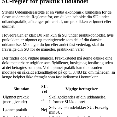
SU-regler for praktik i udlandet
Statens Uddannelsesstøtte er en vigtig økonomisk grundsten for de
fleste studerende. Reglerne for, om du kan beholde din SU under
udlandspraktik, afhænger primært af, om praktikken er lønnet eller
ulønnet.
Hovedreglen er klar: Du kan kun få SU under praktikopholdet, hvis
praktikken er ulønnet og meritgivende som del af din danske
uddannelse. Modtager du løn eller andet fast vederlag, skal du
fravælge din SU for de måneder, praktikken varer.
Der findes dog vigtige nuancer. Praktikstedet må gerne dække dine
dokumenterbare udgifter som flybilletter, husleje og forsikring uden
at det betragtes som løn. Ved ulønnet praktik kan du desuden
modtage en såkaldt erkendtlighed på op til 3.483 kr. om måneden, så
længe beløbet ikke fremgår som fast indkomst i kontrakten.
SU-
Situation
Vigtige betingelser
ret
Ulønnet praktik
Skal godkendes af din uddannelse.
Ja
(meritgivende)
Informer SU-kontoret.
Selv lav løn udelukker SU. Fravælg i
Lønnet praktik
Nej
minSU.