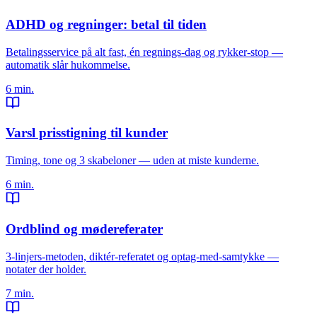
ADHD og regninger: betal til tiden
Betalingsservice på alt fast, én regnings-dag og rykker-stop —
automatik slår hukommelse.
6 min.
Varsl prisstigning til kunder
Timing, tone og 3 skabeloner — uden at miste kunderne.
6 min.
Ordblind og mødereferater
3-linjers-metoden, diktér-referatet og optag-med-samtykke —
notater der holder.
7 min.