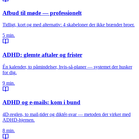
Afbud til møde — professionelt
Tidligt, kort og med alternativ: 4 skabeloner der ikke brænder broer.
5 min.
ADHD: glemte aftaler og frister
Én kalender, to påmindelser, hvis-så-planer — systemet der husker
for dig.
9 min.
ADHD og e-mails: kom i bund
4D-reglen, to mail-tider og diktér-svar — metoden der virker med
ADHD-hjernen.
8 min.