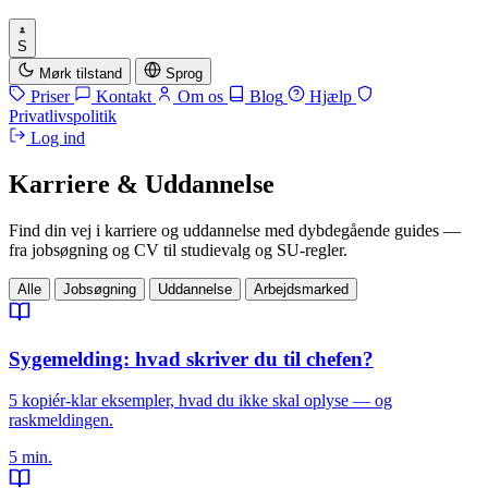
S
Mørk tilstand
Sprog
Priser
Kontakt
Om os
Blog
Hjælp
Privatlivspolitik
Log ind
Karriere & Uddannelse
Find din vej i karriere og uddannelse med dybdegående guides —
fra jobsøgning og CV til studievalg og SU-regler.
Alle
Jobsøgning
Uddannelse
Arbejdsmarked
Artikler
Sygemelding: hvad skriver du til chefen?
5 kopiér-klar eksempler, hvad du ikke skal oplyse — og
raskmeldingen.
5 min.