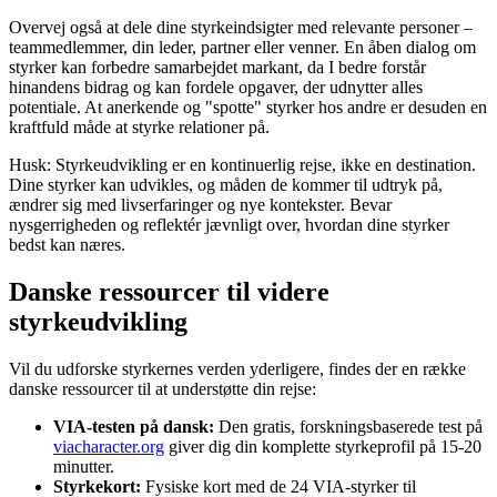
Overvej også at dele dine styrkeindsigter med relevante personer –
teammedlemmer, din leder, partner eller venner. En åben dialog om
styrker kan forbedre samarbejdet markant, da I bedre forstår
hinandens bidrag og kan fordele opgaver, der udnytter alles
potentiale. At anerkende og "spotte" styrker hos andre er desuden en
kraftfuld måde at styrke relationer på.
Husk: Styrkeudvikling er en kontinuerlig rejse, ikke en destination.
Dine styrker kan udvikles, og måden de kommer til udtryk på,
ændrer sig med livserfaringer og nye kontekster. Bevar
nysgerrigheden og reflektér jævnligt over, hvordan dine styrker
bedst kan næres.
Danske ressourcer til videre
styrkeudvikling
Vil du udforske styrkernes verden yderligere, findes der en række
danske ressourcer til at understøtte din rejse:
VIA-testen på dansk:
Den gratis, forskningsbaserede test på
viacharacter.org
giver dig din komplette styrkeprofil på 15-20
minutter.
Styrkekort:
Fysiske kort med de 24 VIA-styrker til