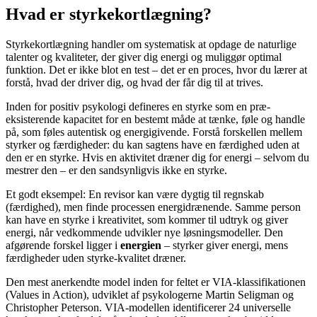
Hvad er styrkekortlægning?
Styrkekortlægning handler om systematisk at opdage de naturlige
talenter og kvaliteter, der giver dig energi og muliggør optimal
funktion. Det er ikke blot en test – det er en proces, hvor du lærer at
forstå, hvad der driver dig, og hvad der får dig til at trives.
Inden for positiv psykologi defineres en styrke som en præ-
eksisterende kapacitet for en bestemt måde at tænke, føle og handle
på, som føles autentisk og energigivende. Forstå forskellen mellem
styrker og færdigheder: du kan sagtens have en færdighed uden at
den er en styrke. Hvis en aktivitet dræner dig for energi – selvom du
mestrer den – er den sandsynligvis ikke en styrke.
Et godt eksempel: En revisor kan være dygtig til regnskab
(færdighed), men finde processen energidrænende. Samme person
kan have en styrke i kreativitet, som kommer til udtryk og giver
energi, når vedkommende udvikler nye løsningsmodeller. Den
afgørende forskel ligger i
energien
– styrker giver energi, mens
færdigheder uden styrke-kvalitet dræner.
Den mest anerkendte model inden for feltet er VIA-klassifikationen
(Values in Action), udviklet af psykologerne Martin Seligman og
Christopher Peterson. VIA-modellen identificerer 24 universelle