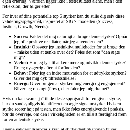
egen erfaring. Værdien ligger ikke i testresultatet alene, men i den
refleksion, der følger efter.
For hver af dine potentielle top 5 styrker kan du stille dig selv disse
valideringsspørgsmål, inspireret af SIGN-modellen (Success,
Instinct, Growth, Needs):
Succes:
Falder det mig naturligt at bruge denne styrke? Opnår
jeg ofte positive resultater, når jeg anvender den?
Instinkt:
Opsøger jeg instinktivt muligheder for at bruge den
– måske uden at tænke over det? Føles det som "den ægte
mig"?
Vækst:
Har jeg lyst til at lære mere og udvikle denne styrke?
Er jeg nysgerrig efter at forfine den?
Behov:
Føler jeg en indre motivation for at udtrykke styrken?
Giver det mig dyb tilfredsstillelse?
Energi:
Giver brugen af styrken mig energi og engagement?
Bliver jeg opslugt (flow), eller føler jeg mig drænet?
Hvis du kan svare "ja" til de fleste spørgsmål for en given styrke,
har du sandsynligvis identificeret en ægte signaturstyrke. Hvis en
styrke scorer højt på testen, men ikke føles energigivende i praksis,
bør du overveje, om den i virkeligheden er en tillært færdighed frem
for en autentisk styrke.
Denne valideringsproces sikrer, at styrkeidentifikationen bliver