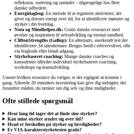
refleksion, sortering og samtaler – tilgængelige hos flere
danske udbydere.
Energidagbog:
En metode til at registrere aktiviteter, der
giver og dræner energi over tid, for at identificere mønstre og
styrker i din hverdag.
Nota og Mindhelper.dk:
Gratis danske ressourcer med
øvelser og inspiration til selvudvikling og mental sundhed.
CliftonStrengths (Gallup):
En alternativ, anerkendt test der
identificerer 34 talenttemaer. Bruges bredt i erhvervslivet, ofte
via bogkode eller betalt adgang.
Styrkebaseret coaching:
Mange danske coaches og
konsulenter tilbyder individuel styrkebaseret coaching,
workshops og teamudvikling.
Uanset hvilken ressource du vælger, er det vigtigste at komme i
gang. Allerede 20 minutters investering kan give dig indsigter, der
forandrer måden, du tænker om dig selv og dine muligheder.
Ofte stillede spørgsmål
Hvor lang tid tager det at finde sine styrker?
Kan mine styrker ændre sig over tid?
Hvad er forskellen på styrker og færdigheder?
Er VIA-karakterstyrketesten gratis?