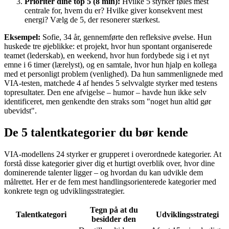
Prioriter dine top 5 (8 min):
Hvilke 5 styrker føles mest
centrale for, hvem du er? Hvilke giver konsekvent mest
energi? Vælg de 5, der resonerer stærkest.
Eksempel:
Sofie, 34 år, gennemførte den refleksive øvelse. Hun
huskede tre øjeblikke: et projekt, hvor hun spontant organiserede
teamet (lederskab), en weekend, hvor hun fordybede sig i et nyt
emne i 6 timer (lærelyst), og en samtale, hvor hun hjalp en kollega
med et personligt problem (venlighed). Da hun sammenlignede med
VIA-testen, matchede 4 af hendes 5 selvvalgte styrker med testens
topresultater. Den ene afvigelse – humor – havde hun ikke selv
identificeret, men genkendte den straks som "noget hun altid gør
ubevidst".
De 5 talentkategorier du bør kende
VIA-modellens 24 styrker er grupperet i overordnede kategorier. At
forstå disse kategorier giver dig et hurtigt overblik over, hvor dine
dominerende talenter ligger – og hvordan du kan udvikle dem
målrettet. Her er de fem mest handlingsorienterede kategorier med
konkrete tegn og udviklingsstrategier.
Tegn på at du
Talentkategori
Udviklingsstrategi
besidder den