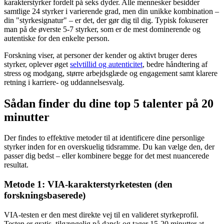
karakterstyrker fordelt på seks dyder. Alle mennesker besidder
samtlige 24 styrker i varierende grad, men din unikke kombination –
din "styrkesignatur" – er det, der gør dig til dig. Typisk fokuserer
man på de øverste 5-7 styrker, som er de mest dominerende og
autentiske for den enkelte person.
Forskning viser, at personer der kender og aktivt bruger deres
styrker, oplever øget
selvtillid og autenticitet
, bedre håndtering af
stress og modgang, større arbejdsglæde og engagement samt klarere
retning i karriere- og uddannelsesvalg.
Sådan finder du dine top 5 talenter på 20
minutter
Der findes to effektive metoder til at identificere dine personlige
styrker inden for en overskuelig tidsramme. Du kan vælge den, der
passer dig bedst – eller kombinere begge for det mest nuancerede
resultat.
Metode 1: VIA-karakterstyrketesten (den
forskningsbaserede)
VIA-testen er den mest direkte vej til en valideret styrkeprofil.
Testen er gratis, tilgængelig på dansk og tager 15-20 minutter at