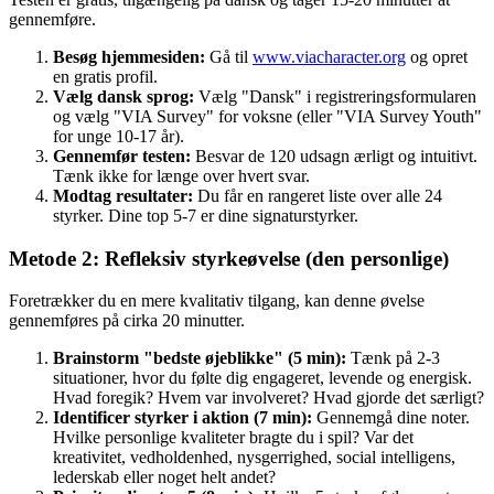
gennemføre.
Besøg hjemmesiden:
Gå til
www.viacharacter.org
og opret
en gratis profil.
Vælg dansk sprog:
Vælg "Dansk" i registreringsformularen
og vælg "VIA Survey" for voksne (eller "VIA Survey Youth"
for unge 10-17 år).
Gennemfør testen:
Besvar de 120 udsagn ærligt og intuitivt.
Tænk ikke for længe over hvert svar.
Modtag resultater:
Du får en rangeret liste over alle 24
styrker. Dine top 5-7 er dine signaturstyrker.
Metode 2: Refleksiv styrkeøvelse (den personlige)
Foretrækker du en mere kvalitativ tilgang, kan denne øvelse
gennemføres på cirka 20 minutter.
Brainstorm "bedste øjeblikke" (5 min):
Tænk på 2-3
situationer, hvor du følte dig engageret, levende og energisk.
Hvad foregik? Hvem var involveret? Hvad gjorde det særligt?
Identificer styrker i aktion (7 min):
Gennemgå dine noter.
Hvilke personlige kvaliteter bragte du i spil? Var det
kreativitet, vedholdenhed, nysgerrighed, social intelligens,
lederskab eller noget helt andet?