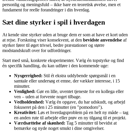
personlig og meningsfuld – ikke bare en teoretisk øvelse, men et
fundament for reelle forandringer i din hverdag.
Sæt dine styrker i spil i hverdagen
At kende sine styrker uden at bruge dem er som at have et kort uden
at rejse. Forskning viser konsekvent, at den
bevidste anvendelse
af
styrker fører til øget trivsel, bedre præstationer og større
modstandskraft over for udfordringer.
Start med små, konkrete eksperimenter. Vælg én topstyrke og find
én specifik handling, du kan udføre i den kommende uge:
Nysgerrighed:
Stil ét ekstra uddybende spørgsmål i en
samtale eller undersøg et emne, der vækker interesse, i 15
minutter.
Venlighed:
Gør en lille, uventet tjeneste for en kollega eller
ven – uden at forvente noget tilbage.
Vedholdenhed:
Vælg én opgave, du har udskudt, og arbejd
fokuseret på den i 25 minutter (en "pomodoro").
Kreativitet:
Løs et hverdagsproblem på en helt ny måde – tag
en anden rute til arbejde eller prøv en ny tilgang til et projekt.
Værdsættelse af skønhed:
Tag 5 minutter til bevidst at
bemærke og nyde noget smukt i dine omgivelser.