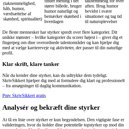
finder mening i det
taknemmelig for hver
(taknemmelighed,
større billede, bruger
aften. Brug humor
håb, humor,
humor naturligt og
bevidst i svære
værdsættelse af
bemærker skønhed i
situationer og tag tid
skønhed, spiritualitet)
hverdagen
til naturoplevelser
De fleste mennesker har styrker spredt over flere kategorier. Dit
unikke mønster – hvilke kategorier du scorer højest i – giver dig et
fingerpeg om dine overordnede talentområder og kan hjælpe dig
med at vælge karriereveje og aktiviteter, der passer til din naturlige
profil.
Klar skrift, klare tanker
Når du kender dine styrker, kan du udtrykke dem tydeligt.
SkrivSikkert hjælper dig med at formulere dig klart og professionelt
– fra ansøgninger til daglig kommunikation.
Prøv SkrivSikkert gratis
Analysér og bekræft dine styrker
At få en liste over styrker er kun begyndelsen. Den vigtigste fase er
valideringen, hvor du holder dine potentielle topstyrker op mod din