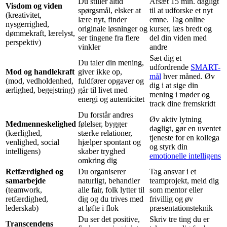
Du stiller altid
Afsæt 15 min. dagligt
Visdom og viden
spørgsmål, elsker at
til at udforske et nyt
(kreativitet,
lære nyt, finder
emne. Tag online
nysgerrighed,
originale løsninger og
kurser, læs bredt og
dømmekraft, lærelyst,
ser tingene fra flere
del din viden med
perspektiv)
vinkler
andre
Sæt dig et
Du taler din mening,
udfordrende
SMART-
Mod og handlekraft
giver ikke op,
mål
hver måned. Øv
(mod, vedholdenhed,
fuldfører opgaver og
dig i at sige din
ærlighed, begejstring)
går til livet med
mening i møder og
energi og autenticitet
track dine fremskridt
Du forstår andres
Øv aktiv lytning
Medmenneskelighed
følelser, bygger
dagligt, gør en uventet
(kærlighed,
stærke relationer,
tjeneste for en kollega
venlighed, social
hjælper spontant og
og styrk din
intelligens)
skaber tryghed
emotionelle intelligens
omkring dig
Retfærdighed og
Du organiserer
Tag ansvar i et
samarbejde
naturligt, behandler
teamprojekt, meld dig
(teamwork,
alle fair, folk lytter til
som mentor eller
retfærdighed,
dig og du trives med
frivillig og øv
lederskab)
at løfte i flok
præsentationsteknik
Du ser det positive,
Skriv tre ting du er
Transcendens