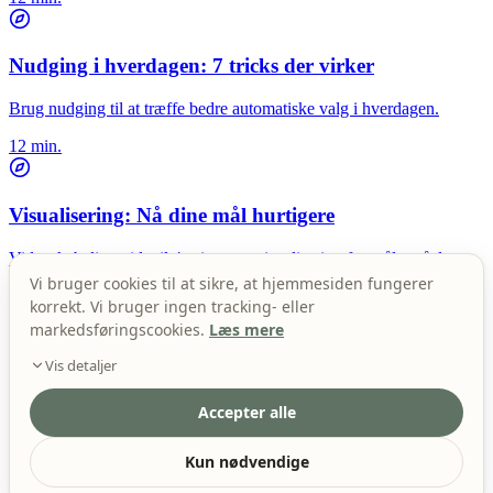
Nudging i hverdagen: 7 tricks der virker
Brug nudging til at træffe bedre automatiske valg i hverdagen.
12 min.
Visualisering: Nå dine mål hurtigere
Videnskabelig guide til 4-minutters visualisering for målopnåelse.
Vi bruger cookies til at sikre, at hjemmesiden fungerer
12 min.
korrekt. Vi bruger ingen tracking- eller
markedsføringscookies.
Læs mere
10 minutters daglig refleksion
Vis detaljer
Din genvej til personlig vækst med daglig refleksionspraksis.
Accepter alle
Server-session
12 min.
PHPSESSID
Kun nødvendige
Dit cookie-valg
ss_cookie_consent
Formuler dine tanker klart