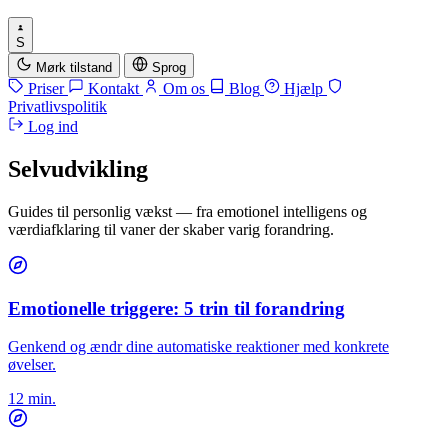
S
Mørk tilstand
Sprog
Priser
Kontakt
Om os
Blog
Hjælp
Privatlivspolitik
Log ind
Selvudvikling
Guides til personlig vækst — fra emotionel intelligens og
værdiafklaring til vaner der skaber varig forandring.
Artikler
Emotionelle triggere: 5 trin til forandring
Genkend og ændr dine automatiske reaktioner med konkrete
øvelser.
12 min.